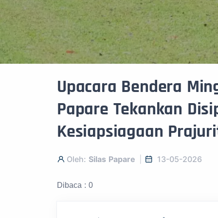
Upacara Bendera Ming
Papare Tekankan Disip
Kesiapsiagaan Prajuri
Oleh:
Silas Papare
13-05-2026
Dibaca : 0