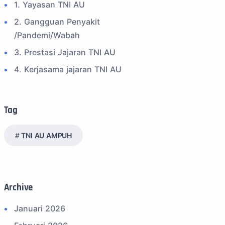
1. Yayasan TNI AU
2. Gangguan Penyakit
/Pandemi/Wabah
3. Prestasi Jajaran TNI AU
4. Kerjasama jajaran TNI AU
5. Peran Positif TNI AU
6. Kegiatan Inspiratif
Tag
7. Spam Bukan Berita TNI
TNI AU AMPUH
8. SPAM Sosial Media
9. Tni au
10. Masalah anggota TNI AU
Archive
11. Info Operasi dan Latihan
12. Federasi Aero Sport Indonesia
Januari 2026
13. Satuan Karya Dirgantara - Pramuka