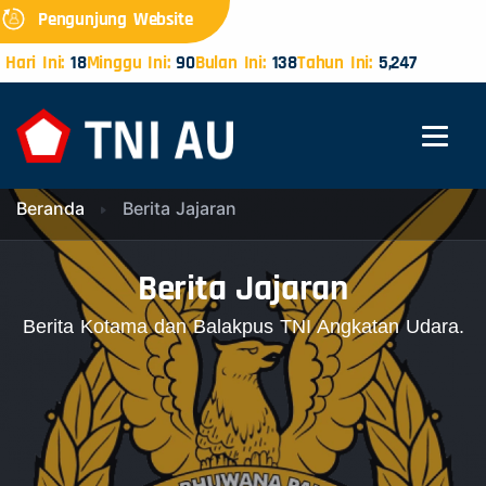
Pengunjung Website
Hari Ini:
18
Minggu Ini:
90
Bulan Ini:
138
Tahun Ini:
5,247
Beranda
Berita Jajaran
Berita Jajaran
Berita Kotama dan Balakpus TNI Angkatan Udara.