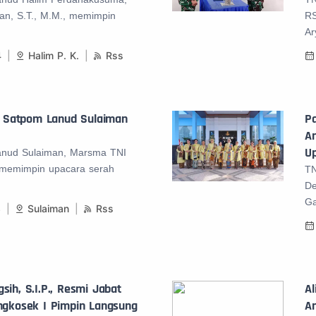
an, S.T., M.M., memimpin
RS
Ar
4
Halim P. K.
Rss
 Satpom Lanud Sulaiman
P
A
Up
nud Sulaiman, Marsma TNI
 memimpin upacara serah
TN
De
Ga
3
Sulaiman
Rss
sih, S.I.P., Resmi Jabat
A
angkosek I Pimpin Langsung
A