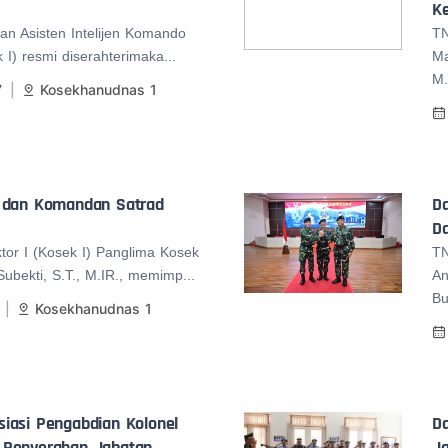
Ke
an Asisten Intelijen Komando
TN
k I) resmi diserahterimaka...
Ma
M.
7
Kosekhanudnas 1
n dan Komandan Satrad
D
D
or I (Kosek I) Panglima Kosek
TN
bekti, S.T., M.IR., memimp...
An
Bu
Kosekhanudnas 1
iasi Pengabdian Kolonel
Da
 Penyerahan Jabatan
J