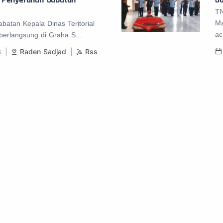
TN
Ma
batan Kepala Dinas Teritorial
ac
erlangsung di Graha S...
8
Raden Sadjad
Rss
«
1
2
3
4
5
»
Ke Halaman
Dari 28 Halaman
GO
Tentang 
Berita TNI