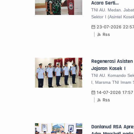
Acara Serti...
TNI AU. Medan. Jabat
Sektor I (Asintel Kose
23-07-2026 22:5
Rss
Regenerasi Asiste
Jajaran Kosek I
TNI AU. Komando Sekt
I, Marsma TNI Imam Su
14-07-2026 17:57
Rss
Danlanud RSA Apres
Adm Marshall pada