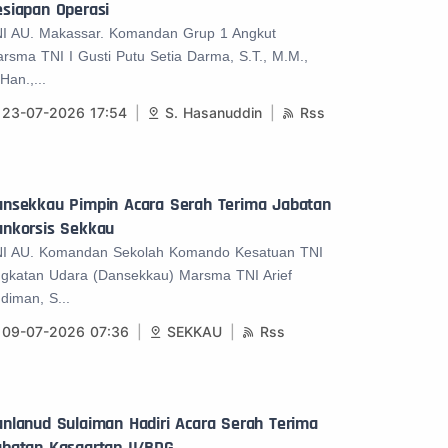
siapan Operasi
I AU. Makassar. Komandan Grup 1 Angkut
rsma TNI I Gusti Putu Setia Darma, S.T., M.M.,
Han.,...
23-07-2026 17:54
S. Hasanuddin
Rss
ansekkau Pimpin Acara Serah Terima Jabatan
ankorsis Sekkau
I AU. Komandan Sekolah Komando Kesatuan TNI
gkatan Udara (Dansekkau) Marsma TNI Arief
diman, S...
09-07-2026 07:36
SEKKAU
Rss
nlanud Sulaiman Hadiri Acara Serah Terima
abatan Kasgartap II/BDG