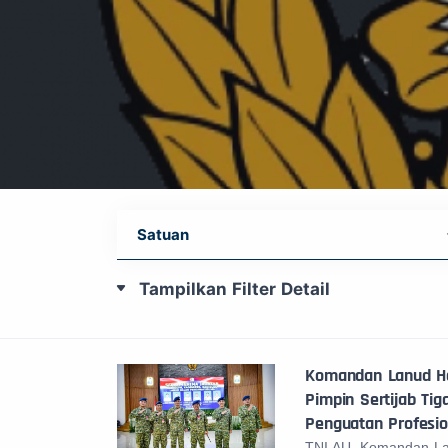
Tampilkan Filter Detail
Komandan Lanud H
Pimpin Sertijab Tig
Penguatan Profesion
TNI AU. Komandan L