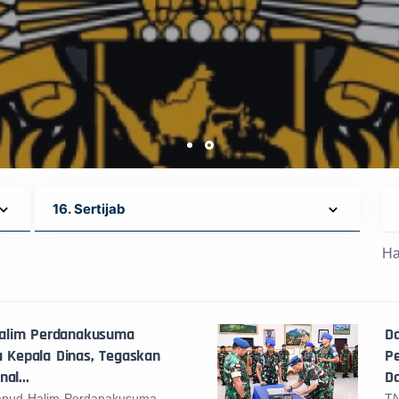
Ha
alim Perdanakusuma
D
a Kepala Dinas, Tegaskan
Pe
al...
D
anud Halim Perdanakusuma,
TN