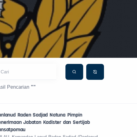
Cari
sil Pencarian
""
anlanud Raden Sadjad Natuna Pimpin
nerimaan Jabatan Kadister dan Sertijab
ansatpomau
I AU. Komandan Lanud Raden Sadjad (Danlanud