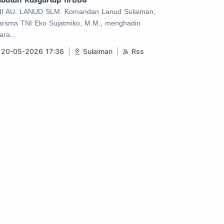
I AU. LANUD SLM. Komandan Lanud Sulaiman,
rsma TNI Eko Sujatmiko, M.M., menghadiri
ara...
20-05-2026 17:36
Sulaiman
Rss
Kami
Alamat
 AU
Dinas Penerangan TNI