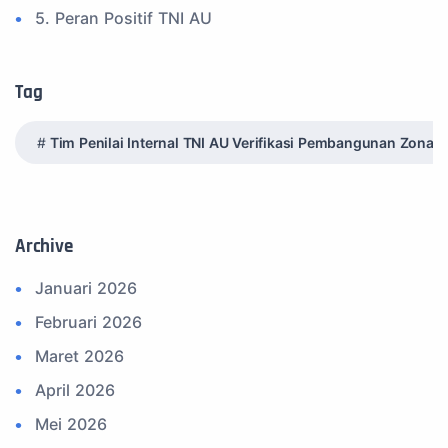
5. Peran Positif TNI AU
6. Kegiatan Inspiratif
7. Spam Bukan Berita TNI
Tag
8. SPAM Sosial Media
Tim Penilai Internal TNI AU Verifikasi Pembangunan Zona I
9. Tni au
10. Masalah anggota TNI AU
11. Info Operasi dan Latihan
Archive
12. Federasi Aero Sport Indonesia
Januari 2026
13. Satuan Karya Dirgantara - Pramuka
Februari 2026
14. Komite Olahraga Militer Indonesia (komi)
Maret 2026
15. Upacara
April 2026
16. Sertijab
Mei 2026
17. Potensi Kedirgantaraan