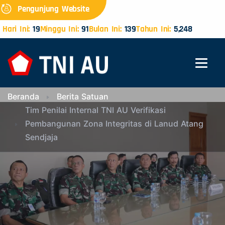
Pengunjung Website
Hari Ini:
19
Minggu Ini:
91
Bulan Ini:
139
Tahun Ini:
5,248
Beranda
Berita Satuan
Tim Penilai Internal TNI AU Verifikasi
Pembangunan Zona Integritas di Lanud Atang
Sendjaja