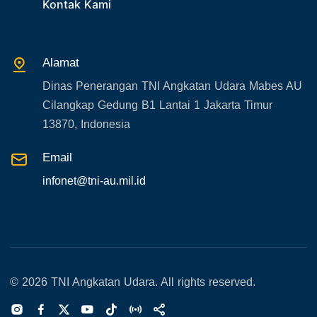
31. SPAM
Kontak Kami
32. Agenda KASAU
33. Agenda Presiden
Alamat
34. Agenda Kabupaten/Kota
Dinas Penerangan TNI Angkatan Udara Mabes AU
35. Gangguan bandara
Cilangkap Gedung B1 Lantai 1 Jakarta Timur
36. Kecelakaan pesawat TNI
13870, Indonesia
37. Kecelakaan pesawat swasta
Email
38. Bencana Alam
infonet@tni-au.mil.id
39. Gangguan KAMTIBMAS
© 2026 TNI Angkatan Udara. All rights reserved.