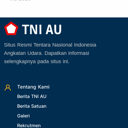
19. Agenda TNI
Juni 2026
20. Agenda TNI AU
Juli 2026
21. Latihan TNI AU
Agustus 2026
22. Latihan TNI
September 2025
23. Operasi TNI
Situs Resmi Tentara Nasional Indonesia
Oktober 2025
24. Operasi TNI AU
Angkatan Udara. Dapatkan informasi
November 2025
selengkapnya pada situs ini.
25. Agenda PIA Ardhya Garini
Desember 2025
26. Agenda Yasarini
27. Politik
Tentang Kami
28. Bukan Berita TNI AU
Berita TNI AU
29. Akademik
Berita Satuan
30. Organisasi TNI
Galeri
31. SPAM
Rekrutmen