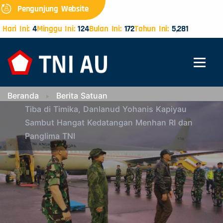
Pengunjung Website
Hari Ini:
4
Minggu Ini:
124
Bulan Ini:
172
Tahun Ini:
5,281
Beranda
Berita Satuan
Tiba di Timika, Danlanud Yohanis Kapiyau
Sambut Hangat Kedatangan Menhan RI dan
Panglima TNI