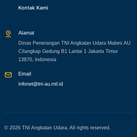
32. Agenda KASAU
Kontak Kami
33. Agenda Presiden
34. Agenda Kabupaten/Kota
Alamat
35. Gangguan bandara
Dinas Penerangan TNI Angkatan Udara Mabes AU
36. Kecelakaan pesawat TNI
Cilangkap Gedung B1 Lantai 1 Jakarta Timur
37. Kecelakaan pesawat swasta
13870, Indonesia
38. Bencana Alam
Email
39. Gangguan KAMTIBMAS
infonet@tni-au.mil.id
© 2026 TNI Angkatan Udara. All rights reserved.