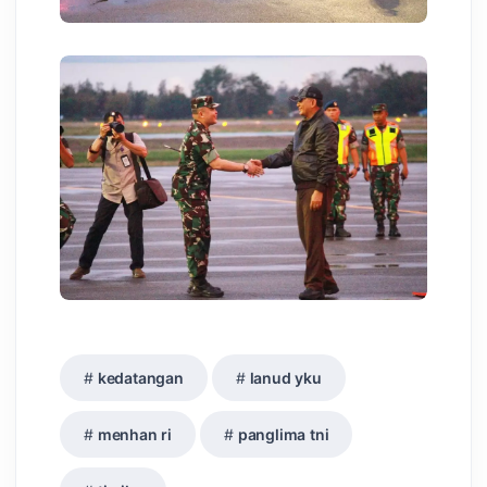
kedatangan
lanud yku
menhan ri
panglima tni