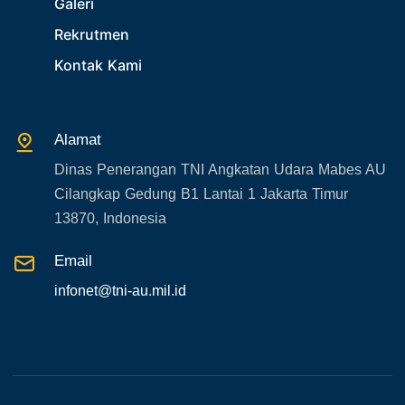
Galeri
31. SPAM
Rekrutmen
32. Agenda KASAU
Kontak Kami
33. Agenda Presiden
34. Agenda Kabupaten/Kota
Alamat
35. Gangguan bandara
Dinas Penerangan TNI Angkatan Udara Mabes AU
36. Kecelakaan pesawat TNI
Cilangkap Gedung B1 Lantai 1 Jakarta Timur
37. Kecelakaan pesawat swasta
13870, Indonesia
38. Bencana Alam
Email
39. Gangguan KAMTIBMAS
infonet@tni-au.mil.id