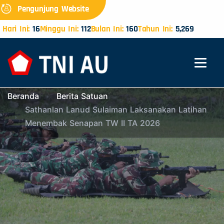
Pengunjung Website
Hari Ini:
16
Minggu Ini:
112
Bulan Ini:
160
Tahun Ini:
5,269
Beranda
Berita Satuan
Sathanlan Lanud Sulaiman Laksanakan Latihan
Menembak Senapan TW II TA 2026