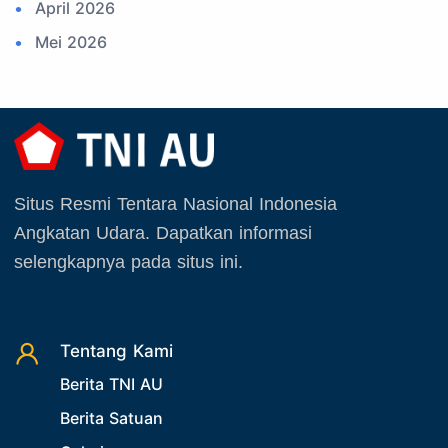
April 2026
18. Kegiatan Kedirgantaraan
Mei 2026
19. Agenda TNI
Juni 2026
20. Agenda TNI AU
Juli 2026
21. Latihan TNI AU
Agustus 2026
22. Latihan TNI
September 2025
23. Operasi TNI
Situs Resmi Tentara Nasional Indonesia
Oktober 2025
24. Operasi TNI AU
Angkatan Udara. Dapatkan informasi
November 2025
selengkapnya pada situs ini.
25. Agenda PIA Ardhya Garini
Desember 2025
26. Agenda Yasarini
27. Politik
Tentang Kami
28. Bukan Berita TNI AU
Berita TNI AU
29. Akademik
Berita Satuan
30. Organisasi TNI