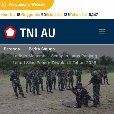
Pengunjung Website
Hari Ini:
18
Minggu Ini:
90
Bulan Ini:
138
Tahun Ini:
5,247
Beranda
Berita Satuan
Latihan Menembak Senapan Laras Panjang
Lanud Silas Papare Triwulan II Tahun 2026