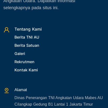
Angkatan Udara. Dapatkan informasi
November 2025
23. Operasi TNI
selengkapnya pada situs ini.
Desember 2025
24. Operasi TNI AU
25. Agenda PIA Ardhya Garini
26. Agenda Yasarini
Tentang Kami
Berita TNI AU
27. Politik
Berita Satuan
28. Bukan Berita TNI AU
Galeri
29. Akademik
Rekrutmen
30. Organisasi TNI
Kontak Kami
31. SPAM
32. Agenda KASAU
33. Agenda Presiden
Alamat
34. Agenda Kabupaten/Kota
Dinas Penerangan TNI Angkatan Udara Mabes AU
35. Gangguan bandara
Cilangkap Gedung B1 Lantai 1 Jakarta Timur