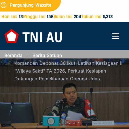
Pengunjung Website
Hari Ini:
13
Minggu Ini:
156
Bulan Ini:
204
Tahun Ini:
5,313
Beranda
Berita Satuan
Komandan Depohar 30 Ikuti Latihan Kesiagaan II
"Wijaya Sakti" TA 2026, Perkuat Kesiapan
Dukungan Pemeliharaan Operasi Udara