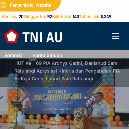
Pengunjung Website
Hari Ini:
20
Minggu Ini:
92
Bulan Ini:
140
Tahun Ini:
5,249
Beranda
Berita Satuan
HUT Ke - 69 PIA Ardhya Garini, Danlanud Sam
Ratulangi Apresiasi Kinerja dan Pengabdian PIA
Ardhya Garini Lanud Sam Ratulangi