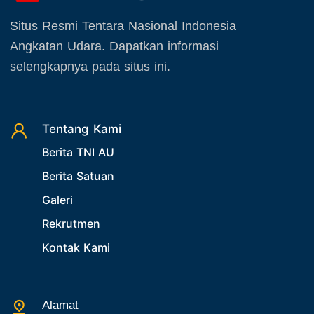
September 2025
21. Latihan TNI AU
Situs Resmi Tentara Nasional Indonesia
Oktober 2025
22. Latihan TNI
Angkatan Udara. Dapatkan informasi
November 2025
23. Operasi TNI
selengkapnya pada situs ini.
Desember 2025
24. Operasi TNI AU
25. Agenda PIA Ardhya Garini
26. Agenda Yasarini
Tentang Kami
Berita TNI AU
27. Politik
Berita Satuan
28. Bukan Berita TNI AU
Galeri
29. Akademik
Rekrutmen
30. Organisasi TNI
Kontak Kami
31. SPAM
32. Agenda KASAU
33. Agenda Presiden
Alamat