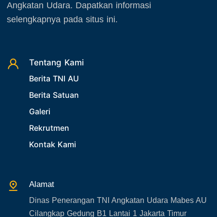
24. Operasi TNI AU
Angkatan Udara. Dapatkan informasi
November 2025
selengkapnya pada situs ini.
25. Agenda PIA Ardhya Garini
Desember 2025
26. Agenda Yasarini
27. Politik
Tentang Kami
28. Bukan Berita TNI AU
Berita TNI AU
29. Akademik
Berita Satuan
30. Organisasi TNI
Galeri
31. SPAM
Rekrutmen
32. Agenda KASAU
Kontak Kami
33. Agenda Presiden
34. Agenda Kabupaten/Kota
Alamat
35. Gangguan bandara
Dinas Penerangan TNI Angkatan Udara Mabes AU
36. Kecelakaan pesawat TNI
Cilangkap Gedung B1 Lantai 1 Jakarta Timur