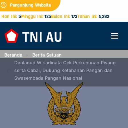
Pengunjung Website
Hari Ini:
5
Minggu Ini:
125
Bulan Ini:
173
Tahun Ini:
5,282
Beranda
Berita Satuan
Danlanud Wiriadinata Cek Perkebunan Pisang
serta Cabai, Dukung Ketahanan Pangan dan
Swasembada Pangan Nasional