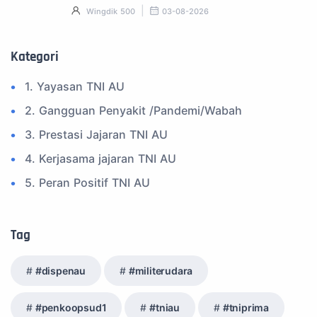
Wingdik 500
03-08-2026
Kategori
1. Yayasan TNI AU
2. Gangguan Penyakit /Pandemi/Wabah
3. Prestasi Jajaran TNI AU
4. Kerjasama jajaran TNI AU
5. Peran Positif TNI AU
6. Kegiatan Inspiratif
7. Spam Bukan Berita TNI
Tag
8. SPAM Sosial Media
#dispenau
#militerudara
9. Tni au
10. Masalah anggota TNI AU
#penkoopsud1
#tniau
#tniprima