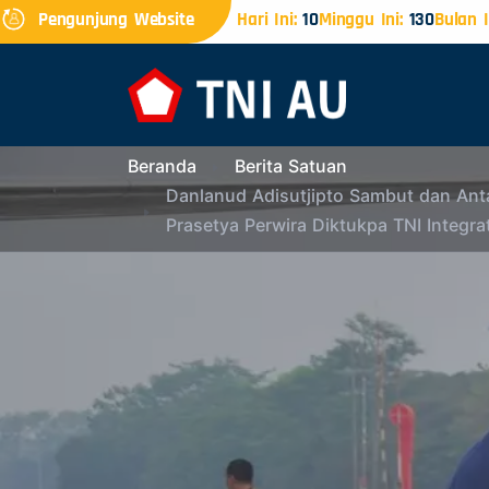
Pengunjung Website
Hari Ini:
10
Minggu Ini:
130
Bulan I
Beranda
Berita Satuan
Danlanud Adisutjipto Sambut dan Ant
Prasetya Perwira Diktukpa TNI Integra