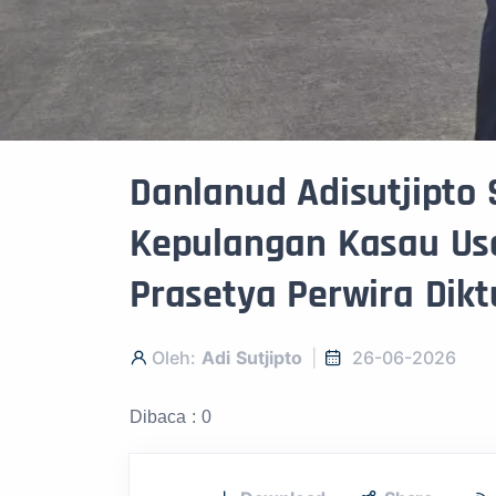
Danlanud Adisutjipto
Kepulangan Kasau Usa
Prasetya Perwira Dikt
Oleh:
Adi Sutjipto
26-06-2026
Dibaca : 0