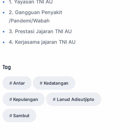
1. Yayasan TNI AU
2. Gangguan Penyakit
/Pandemi/Wabah
3. Prestasi Jajaran TNI AU
4. Kerjasama jajaran TNI AU
5. Peran Positif TNI AU
6. Kegiatan Inspiratif
Tag
7. Spam Bukan Berita TNI
Antar
Kedatangan
8. SPAM Sosial Media
9. Tni au
Kepulangan
Lanud Adisutjipto
10. Masalah anggota TNI AU
Sambut
11. Info Operasi dan Latihan
12. Federasi Aero Sport Indonesia
13. Satuan Karya Dirgantara - Pramuka