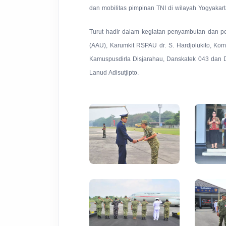
dan mobilitas pimpinan TNI di wilayah Yogyakart
Turut hadir dalam kegiatan penyambutan dan p
(AAU), Karumkit RSPAU dr. S. Hardjolukito, K
Kamuspusdirla Disjarahau, Danskatek 043 dan Da
Lanud Adisutjipto.