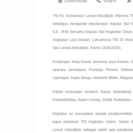
Download
Share
TNI AU. Komandan Lanud Adisutjipto, Marsma TN
sekaligus mengantar kepulangan Kepala Staf A
S.E., M.M, bersama Kepala Staf Angkatan Darat 
Angkatan Laut (Kasal), Laksamana TNI Dr. Muham
Ops Lanud Adisutjipto, Kamis (25/6/2026).
Kunjungan kerja Kasau bersama para Kepala St
upacara penutupan Prasetya Perwira Diktukp
Lapangan Sapta Marga, Akademi Militer, Magela
Dalam kunjungan tersebut, Kasau didampingi 
Dankodiklatau, Aspers Kasau, Dirdik Kodiklatau,
Kegiatan ini merupakan bentuk penghormatan
tugas pimpinan TNI Angkatan Udara. Selain it
Lanud Adisutjipto sebagai salah satu pangka