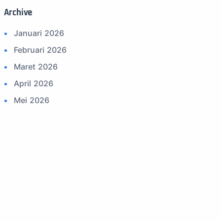
Archive
14. Komite Olahraga Militer Indonesia
(komi)
Januari 2026
15. Upacara
Februari 2026
16. Sertijab
Maret 2026
17. Potensi Kedirgantaraan
April 2026
18. Kegiatan Kedirgantaraan
Mei 2026
19. Agenda TNI
Juni 2026
20. Agenda TNI AU
Juli 2026
21. Latihan TNI AU
Agustus 2026
22. Latihan TNI
September 2025
23. Operasi TNI
Oktober 2025
24. Operasi TNI AU
November 2025
25. Agenda PIA Ardhya Garini
Desember 2025