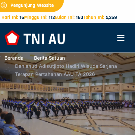
Pengunjung Website
Hari Ini:
16
Minggu Ini:
112
Bulan Ini:
160
Tahun Ini:
5,269
Beranda
Berita Satuan
Danlanud Adisutjipto Hadiri Wisuda Sarjana
Terapan Pertahanan AAU TA 2026