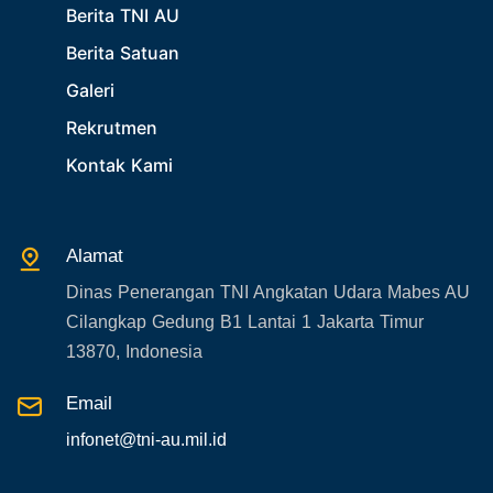
Berita TNI AU
29. Akademik
Berita Satuan
30. Organisasi TNI
Galeri
31. SPAM
Rekrutmen
32. Agenda KASAU
Kontak Kami
33. Agenda Presiden
34. Agenda Kabupaten/Kota
Alamat
35. Gangguan bandara
Dinas Penerangan TNI Angkatan Udara Mabes AU
36. Kecelakaan pesawat TNI
Cilangkap Gedung B1 Lantai 1 Jakarta Timur
37. Kecelakaan pesawat swasta
13870, Indonesia
38. Bencana Alam
Email
39. Gangguan KAMTIBMAS
infonet@tni-au.mil.id