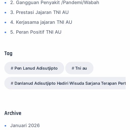
2. Gangguan Penyakit /Pandemi/Wabah
3. Prestasi Jajaran TNI AU
4. Kerjasama jajaran TNI AU
5. Peran Positif TNI AU
6. Kegiatan Inspiratif
7. Spam Bukan Berita TNI
Tag
8. SPAM Sosial Media
Pen Lanud Adisutjipto
Tni au
9. Tni au
10. Masalah anggota TNI AU
Danlanud Adisutjipto Hadiri Wisuda Sarjana Terapan Pert
11. Info Operasi dan Latihan
12. Federasi Aero Sport Indonesia
13. Satuan Karya Dirgantara - Pramuka
Archive
14. Komite Olahraga Militer Indonesia (komi)
Januari 2026