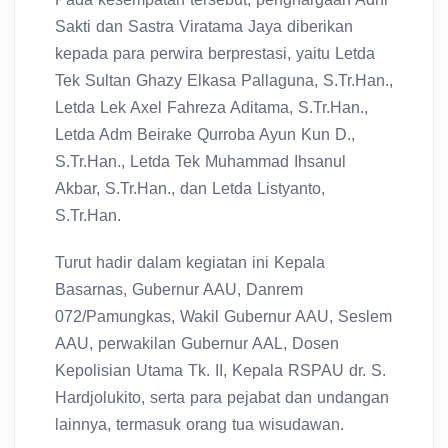
Sakti dan Sastra Viratama Jaya diberikan
kepada para perwira berprestasi, yaitu Letda
Tek Sultan Ghazy Elkasa Pallaguna, S.Tr.Han.,
Letda Lek Axel Fahreza Aditama, S.Tr.Han.,
Letda Adm Beirake Qurroba Ayun Kun D.,
S.Tr.Han., Letda Tek Muhammad Ihsanul
Akbar, S.Tr.Han., dan Letda Listyanto,
S.Tr.Han.
Turut hadir dalam kegiatan ini Kepala
Basarnas, Gubernur AAU, Danrem
072/Pamungkas, Wakil Gubernur AAU, Seslem
AAU, perwakilan Gubernur AAL, Dosen
Kepolisian Utama Tk. II, Kepala RSPAU dr. S.
Hardjolukito, serta para pejabat dan undangan
lainnya, termasuk orang tua wisudawan.