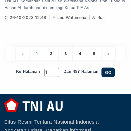
TNI AU. Komandan Lanud Leo Wattimena Kolonel Pnb Tubagus
Hasan Abdurahman didampingi Ketua PIA Ard...
26-10-2023 12:48
Leo Wattimena
Rss
«
1
2
3
4
5
»
Ke Halaman
Dari 497 Halaman
GO
Situs Resmi Tentara Nasional Indonesia
Angkatan Udara. Dapatkan informasi