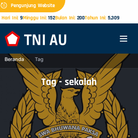
Pengunjung Website
Hari Ini:
9
Minggu Ini:
152
Bulan Ini:
200
Tahun Ini:
5,309
Beranda
Tag
Tag - sekolah