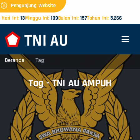
Pengunjung Website
Hari Ini:
13
Minggu Ini:
109
Bulan Ini:
157
Tahun Ini:
5,266
Beranda
Tag
Tag - TNI AU AMPUH