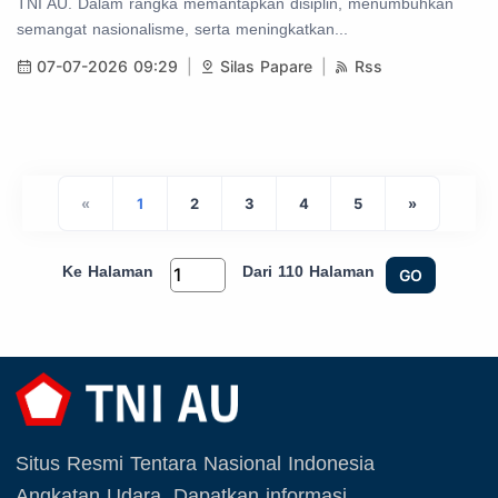
TNI AU. Dalam rangka memantapkan disiplin, menumbuhkan
semangat nasionalisme, serta meningkatkan...
07-07-2026 09:29
Silas Papare
Rss
«
1
2
3
4
5
»
Ke Halaman
Dari 110 Halaman
GO
Situs Resmi Tentara Nasional Indonesia
Angkatan Udara. Dapatkan informasi