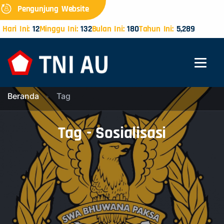
Pengunjung Website
Hari Ini:
12
Minggu Ini:
132
Bulan Ini:
180
Tahun Ini:
5,289
Beranda
Tag
Tag - Sosialisasi