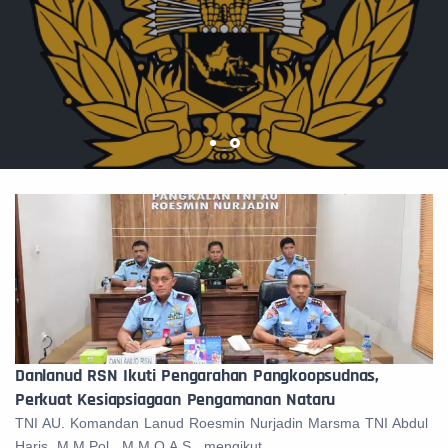
Danlanud RSN Ikuti Pengarahan Pangkoopsudnas,
Perkuat Kesiapsiagaan Pengamanan Nataru
TNI AU. Komandan Lanud Roesmin Nurjadin Marsma TNI Abdul
Haris, M.M.Pol., M.M.O.A.S., mengikut...