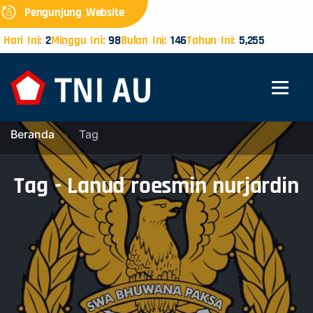
Pengunjung Website
Hari Ini:
2
Minggu Ini:
98
Bulan Ini:
146
Tahun Ini:
5,255
Beranda
Tag
Tag - Lanud roesmin nurjardin