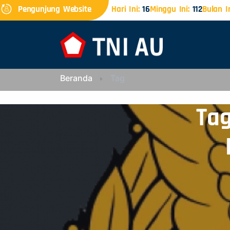
Pengunjung Website
Hari Ini:
16
Minggu Ini:
112
Bulan In
Beranda
Tag
Tag