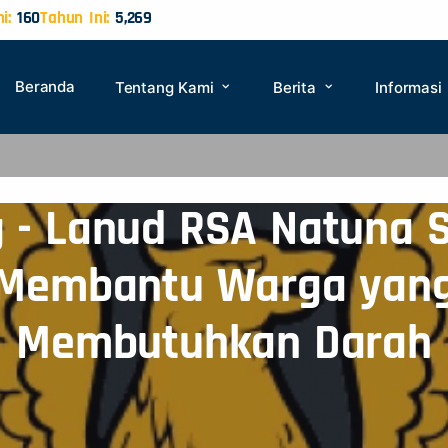
i:
160
Tahun Ini:
5,269
Beranda
Tentang Kami
Berita
Informasi
 - Lanud RSA Natuna 
Membantu Warga yan
Membutuhkan Darah