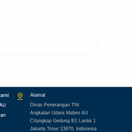
Kami
Alamat
 AU
Dinas Penerangan TNI
Angkatan Udara Mabes AU
uan
Cilangkap Gedung B1 Lantai 1
Jakarta Timur 13870, Indonesia