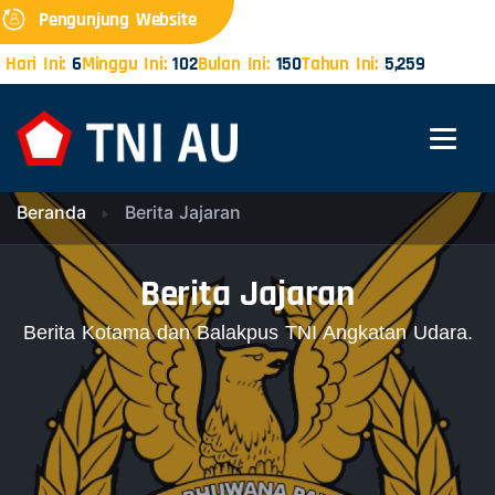
Pengunjung Website
Hari Ini:
6
Minggu Ini:
102
Bulan Ini:
150
Tahun Ini:
5,259
Beranda
Berita Jajaran
Berita Jajaran
Berita Kotama dan Balakpus TNI Angkatan Udara.