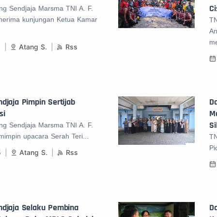
Ci
ng Sendjaja Marsma TNI A. F.
enerima kunjungan Ketua Kamar
TN
An
me
1
Atang S.
Rss
djaja Pimpin Sertijab
D
si
Ma
Si
ng Sendjaja Marsma TNI A. F.
mimpin upacara Serah Teri...
TN
Pi
5
Atang S.
Rss
ndjaja Selaku Pembina
Da