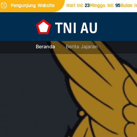
Pengunjung Website
Hari Ini:
23
Minggu Ini:
95
Bulan In
Beranda
Berita Jajaran