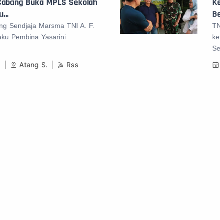
 Cabang Buka MPLS Sekolah
K
...
Be
ng Sendjaja Marsma TNI A. F.
TN
laku Pembina Yasarini
ke
Se
8
Atang S.
Rss
«
1
2
3
4
5
»
Ke Halaman
Dari 216 Halaman
GO
Tentang 