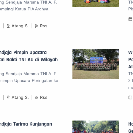
ng Sendjaja Marsma TNI A. F.
TN
dampingi Ketua PIA Ardhya
Pi
1
Atang S.
Rss
djaja Pimpin Upacara
Wi
ri Bakti TNI AU di Wilayah
Pe
At
ng Sendjaja Marsma TNI A. F.
TN
emimpin Upacara Peringatan ke-
2 
me
1
Atang S.
Rss
djaja Terima Kunjungan
Ha
Ge