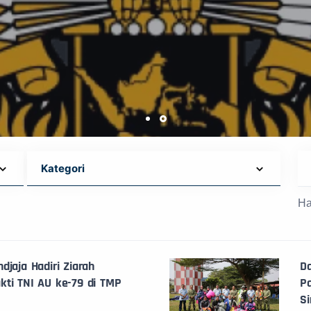
Ha
djaja Hadiri Ziarah
Da
ti TNI AU ke-79 di TMP
P
Si