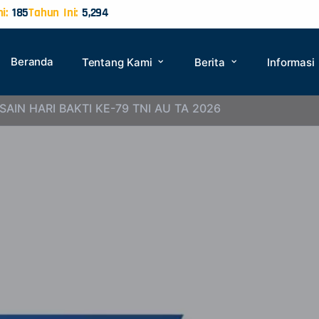
i:
185
Tahun Ini:
5,294
Beranda
Tentang Kami
Berita
Informasi
AIN HARI BAKTI KE-79 TNI AU TA 2026