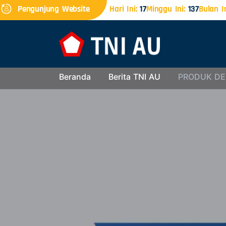
Pengunjung Website
Hari Ini:
17
Minggu Ini:
137
Bulan In
Beranda
Berita TNI AU
PRODUK DES