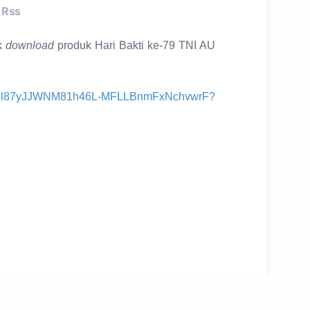
Rss
k
download
produk Hari Bakti ke-79 TNI AU
lders/1l87yJJWNM81h46L-MFLLBnmFxNchvwrF?