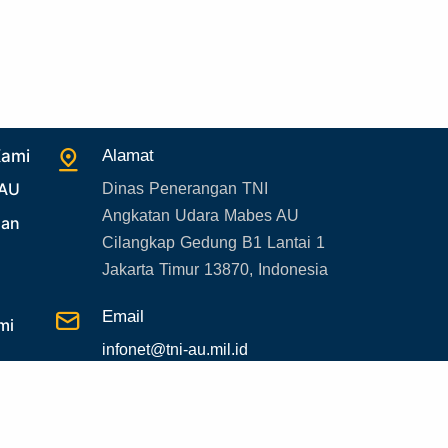
26. Agenda Yasarini
27. Politik
28. Bukan Berita TNI AU
29. Akademik
30. Organisasi TNI
Kami
Alamat
31. SPAM
 AU
Dinas Penerangan TNI
Angkatan Udara Mabes AU
32. Agenda KASAU
uan
Cilangkap Gedung B1 Lantai 1
33. Agenda Presiden
Jakarta Timur 13870, Indonesia
34. Agenda Kabupaten/Kota
Email
35. Gangguan bandara
mi
infonet@tni-au.mil.id
36. Kecelakaan pesawat TNI
37. Kecelakaan pesawat swasta
38. Bencana Alam