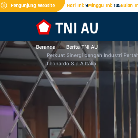
Pengunjung Website
Hari Ini:
9
Minggu Ini:
105
Bulan In
Beranda
Berita TNI AU
Perkuat Sinergi dengan Industri Pert
Leonardo S.p.A Italia