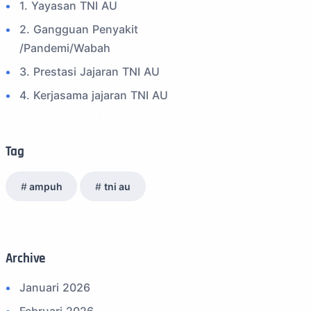
1. Yayasan TNI AU
2. Gangguan Penyakit
/Pandemi/Wabah
3. Prestasi Jajaran TNI AU
4. Kerjasama jajaran TNI AU
5. Peran Positif TNI AU
6. Kegiatan Inspiratif
Tag
7. Spam Bukan Berita TNI
ampuh
tni au
8. SPAM Sosial Media
9. Tni au
10. Masalah anggota TNI AU
Archive
11. Info Operasi dan Latihan
12. Federasi Aero Sport Indonesia
Januari 2026
13. Satuan Karya Dirgantara - Pramuka