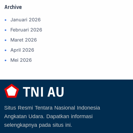
Archive
12. Federasi Aero Sport Indonesia
Januari 2026
13. Satuan Karya Dirgantara - Pramuka
Februari 2026
14. Komite Olahraga Militer Indonesia (komi)
Maret 2026
15. Upacara
April 2026
16. Sertijab
Mei 2026
17. Potensi Kedirgantaraan
Juni 2026
18. Kegiatan Kedirgantaraan
Juli 2026
19. Agenda TNI
Agustus 2026
20. Agenda TNI AU
September 2025
21. Latihan TNI AU
Situs Resmi Tentara Nasional Indonesia
Oktober 2025
22. Latihan TNI
Angkatan Udara. Dapatkan informasi
November 2025
23. Operasi TNI
selengkapnya pada situs ini.
Desember 2025
24. Operasi TNI AU