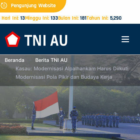
Pengunjung Website
Hari Ini:
13
Minggu Ini:
133
Bulan Ini:
181
Tahun Ini:
5,290
Beranda
Berita TNI AU
Kasau: Modernisasi Alpalhankam Harus Diikuti
Modernisasi Pola Pikir dan Budaya Kerja