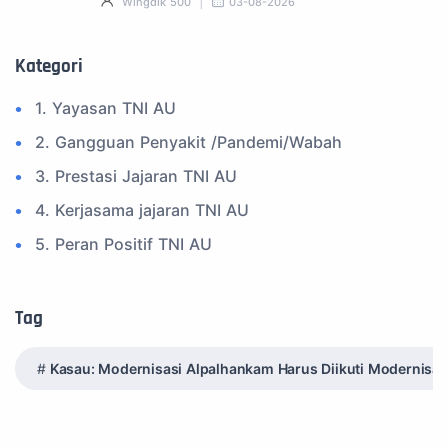
Wingdik 500
03-08-2026
Kategori
1. Yayasan TNI AU
2. Gangguan Penyakit /Pandemi/Wabah
3. Prestasi Jajaran TNI AU
4. Kerjasama jajaran TNI AU
5. Peran Positif TNI AU
6. Kegiatan Inspiratif
7. Spam Bukan Berita TNI
Tag
8. SPAM Sosial Media
Kasau: Modernisasi Alpalhankam Harus Diikuti Modernisasi
9. Tni au
10. Masalah anggota TNI AU
11. Info Operasi dan Latihan