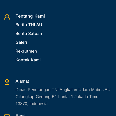
25. Agenda PIA Ardhya Garini
26. Agenda Yasarini
Tentang Kami
Berita TNI AU
27. Politik
Berita Satuan
28. Bukan Berita TNI AU
Galeri
29. Akademik
Rekrutmen
30. Organisasi TNI
Kontak Kami
31. SPAM
32. Agenda KASAU
33. Agenda Presiden
Alamat
34. Agenda Kabupaten/Kota
Dinas Penerangan TNI Angkatan Udara Mabes AU
35. Gangguan bandara
Cilangkap Gedung B1 Lantai 1 Jakarta Timur
36. Kecelakaan pesawat TNI
13870, Indonesia
37. Kecelakaan pesawat swasta
Email