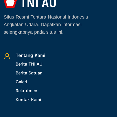
Agustus 2026
20. Agenda TNI AU
September 2025
21. Latihan TNI AU
Situs Resmi Tentara Nasional Indonesia
Oktober 2025
22. Latihan TNI
Angkatan Udara. Dapatkan informasi
November 2025
23. Operasi TNI
selengkapnya pada situs ini.
Desember 2025
24. Operasi TNI AU
25. Agenda PIA Ardhya Garini
26. Agenda Yasarini
Tentang Kami
Berita TNI AU
27. Politik
Berita Satuan
28. Bukan Berita TNI AU
Galeri
29. Akademik
Rekrutmen
30. Organisasi TNI
Kontak Kami
31. SPAM
32. Agenda KASAU