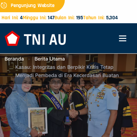
Pengunjung Website
Hari Ini:
4
Minggu Ini:
147
Bulan Ini:
195
Tahun Ini:
5,304
Beranda
Berita Utama
Kasau: Integritas dan Berpikir Kritis Tetap
Menjadi Pembeda di Era Kecerdasan Buatan